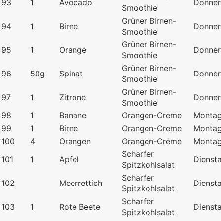
93
1
Avocado
Donner
Smoothie
Grüner Birnen-
94
1
Birne
Donner
Smoothie
Grüner Birnen-
95
1
Orange
Donner
Smoothie
Grüner Birnen-
96
50g
Spinat
Donner
Smoothie
Grüner Birnen-
97
1
Zitrone
Donner
Smoothie
98
1
Banane
Orangen-Creme
Monta
99
1
Birne
Orangen-Creme
Monta
100
4
Orangen
Orangen-Creme
Monta
Scharfer
101
1
Apfel
Dienst
Spitzkohlsalat
Scharfer
102
Meerrettich
Dienst
Spitzkohlsalat
Scharfer
103
1
Rote Beete
Dienst
Spitzkohlsalat