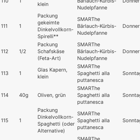
110
1
Bärlauch-Kürbis-
Donner
klein
Nudelpfanne
Packung
SMARThe
gekeimte
111
1
Bärlauch-Kürbis-
Donner
Dinkelvollkorn-
Nudelpfanne
Spirelli**
Packung
SMARThe
112
1/2
Schafskäse
Bärlauch-Kürbis-
Donner
(Feta-Art)
Nudelpfanne
SMARThe
Glas Kapern,
113
1
Spaghetti alla
Sonnta
klein
puttanesca
SMARThe
114
40g
Oliven, grün
Spaghetti alla
Sonnta
puttanesca
Packung
SMARThe
Dinkelvollkorn-
115
1
Spaghetti alla
Sonnta
Spaghetti (oder
puttanesca
Alternative)
SMARThe