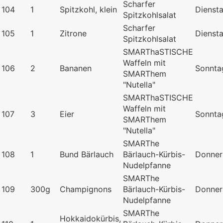
Scharfer
104
1
Spitzkohl, klein
Dienst
Spitzkohlsalat
Scharfer
105
1
Zitrone
Dienst
Spitzkohlsalat
SMARThaSTISCHE
Waffeln mit
106
2
Bananen
Sonnta
SMARThem
"Nutella"
SMARThaSTISCHE
Waffeln mit
107
3
Eier
Sonnta
SMARThem
"Nutella"
SMARThe
108
1
Bund Bärlauch
Bärlauch-Kürbis-
Donner
Nudelpfanne
SMARThe
109
300g
Champignons
Bärlauch-Kürbis-
Donner
Nudelpfanne
SMARThe
Hokkaidokürbis,