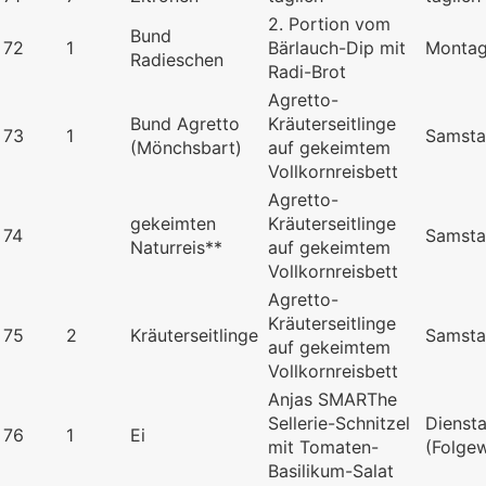
2. Portion vom
Bund
72
1
Bärlauch-Dip mit
Monta
Radieschen
Radi-Brot
Agretto-
Bund Agretto
Kräuterseitlinge
73
1
Samst
(Mönchsbart)
auf gekeimtem
Vollkornreisbett
Agretto-
gekeimten
Kräuterseitlinge
74
Samst
Naturreis**
auf gekeimtem
Vollkornreisbett
Agretto-
Kräuterseitlinge
75
2
Kräuterseitlinge
Samst
auf gekeimtem
Vollkornreisbett
Anjas SMARThe
Sellerie-Schnitzel
Dienst
76
1
Ei
mit Tomaten-
(Folge
Basilikum-Salat