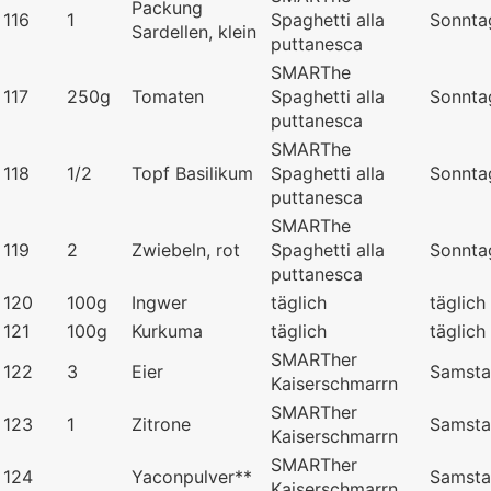
Packung
116
1
Spaghetti alla
Sonnta
Sardellen, klein
puttanesca
SMARThe
117
250g
Tomaten
Spaghetti alla
Sonnta
puttanesca
SMARThe
118
1/2
Topf Basilikum
Spaghetti alla
Sonnta
puttanesca
SMARThe
119
2
Zwiebeln, rot
Spaghetti alla
Sonnta
puttanesca
120
100g
Ingwer
täglich
täglich
121
100g
Kurkuma
täglich
täglich
SMARTher
122
3
Eier
Samst
Kaiserschmarrn
SMARTher
123
1
Zitrone
Samst
Kaiserschmarrn
SMARTher
124
Yaconpulver**
Samst
Kaiserschmarrn