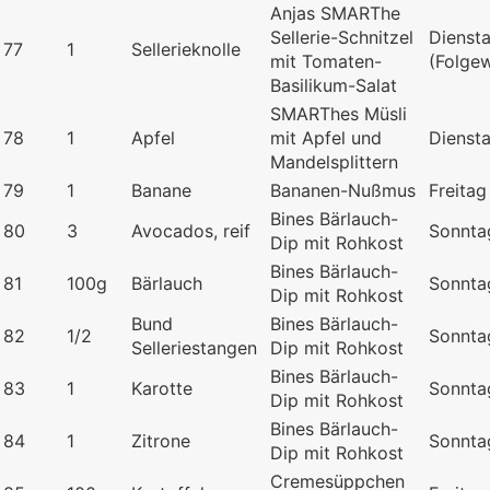
Anjas SMARThe
Sellerie-Schnitzel
Dienst
77
1
Sellerieknolle
mit Tomaten-
(Folge
Basilikum-Salat
SMARThes Müsli
78
1
Apfel
mit Apfel und
Dienst
Mandelsplittern
79
1
Banane
Bananen-Nußmus
Freitag
Bines Bärlauch-
80
3
Avocados, reif
Sonnta
Dip mit Rohkost
Bines Bärlauch-
81
100g
Bärlauch
Sonnta
Dip mit Rohkost
Bund
Bines Bärlauch-
82
1/2
Sonnta
Selleriestangen
Dip mit Rohkost
Bines Bärlauch-
83
1
Karotte
Sonnta
Dip mit Rohkost
Bines Bärlauch-
84
1
Zitrone
Sonnta
Dip mit Rohkost
Cremesüppchen