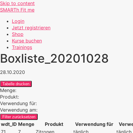
Skip to content
SMARTh Fit me
Login
Jetzt registrieren
Shop
Kurse buchen
Trainings
Boxliste_20201028
28.10.2020
Tabelle drucken
Menge:
Produkt:
Verwendung für:
Verwendung am:
Filter zurücksetzen
wdt_ID
Menge
Produkt
Verwendung für
Verw
71
7
Zitronen
täglich
täglich