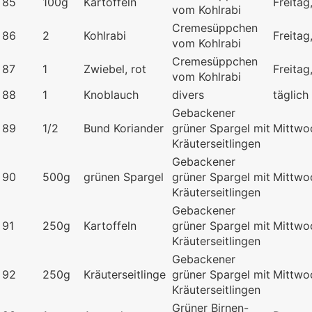
85
100g
Kartoffeln
Freita
vom Kohlrabi
Cremesüppchen
86
2
Kohlrabi
Freita
vom Kohlrabi
Cremesüppchen
87
1
Zwiebel, rot
Freita
vom Kohlrabi
88
1
Knoblauch
divers
täglich
Gebackener
89
1/2
Bund Koriander
grüner Spargel mit
Mittwo
Kräuterseitlingen
Gebackener
90
500g
grünen Spargel
grüner Spargel mit
Mittwo
Kräuterseitlingen
Gebackener
91
250g
Kartoffeln
grüner Spargel mit
Mittwo
Kräuterseitlingen
Gebackener
92
250g
Kräuterseitlinge
grüner Spargel mit
Mittwo
Kräuterseitlingen
Grüner Birnen-