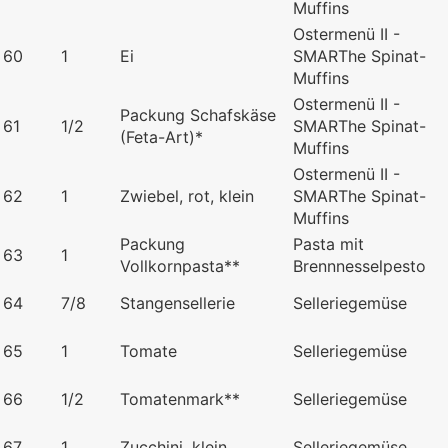
Muffins
Ostermenü II -
60
1
Ei
SMARThe Spinat-
Muffins
Ostermenü II -
Packung Schafskäse
61
1/2
SMARThe Spinat-
(Feta-Art)*
Muffins
Ostermenü II -
62
1
Zwiebel, rot, klein
SMARThe Spinat-
Muffins
Packung
Pasta mit
63
1
Vollkornpasta**
Brennnesselpesto
64
7/8
Stangensellerie
Selleriegemüse
65
1
Tomate
Selleriegemüse
66
1/2
Tomatenmark**
Selleriegemüse
67
1
Zucchini, klein
Selleriegemüse