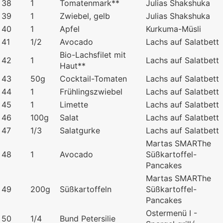
38
1
Tomatenmark**
Julias Shakshuka
39
1
Zwiebel, gelb
Julias Shakshuka
40
1
Apfel
Kurkuma-Müsli
41
1/2
Avocado
Lachs auf Salatbett
Bio-Lachsfilet mit
42
1
Lachs auf Salatbett
Haut**
43
50g
Cocktail-Tomaten
Lachs auf Salatbett
44
1
Frühlingszwiebel
Lachs auf Salatbett
45
1
Limette
Lachs auf Salatbett
46
100g
Salat
Lachs auf Salatbett
47
1/3
Salatgurke
Lachs auf Salatbett
Martas SMARThe
48
1
Avocado
Süßkartoffel-
Pancakes
Martas SMARThe
49
200g
Süßkartoffeln
Süßkartoffel-
Pancakes
Ostermenü I -
50
1/4
Bund Petersilie