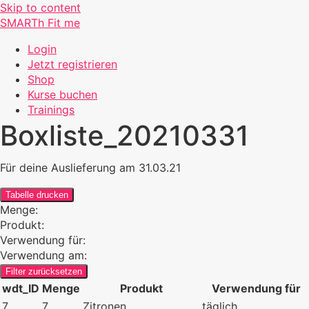
Skip to content
SMARTh Fit me
Login
Jetzt registrieren
Shop
Kurse buchen
Trainings
Boxliste_20210331
Für deine Auslieferung am 31.03.21
Tabelle drucken
Menge:
Produkt:
Verwendung für:
Verwendung am:
Filter zurücksetzen
wdt_ID
Menge
Produkt
Verwendung für
7
7
Zitronen
täglich