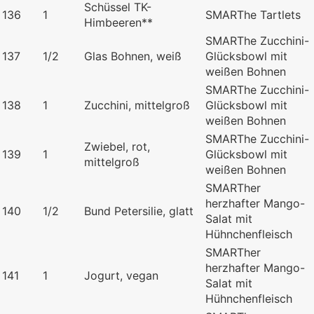
Schüssel TK-
136
1
SMARThe Tartlets
Himbeeren**
SMARThe Zucchini-
137
1/2
Glas Bohnen, weiß
Glücksbowl mit
weißen Bohnen
SMARThe Zucchini-
138
1
Zucchini, mittelgroß
Glücksbowl mit
weißen Bohnen
SMARThe Zucchini-
Zwiebel, rot,
139
1
Glücksbowl mit
mittelgroß
weißen Bohnen
SMARTher
herzhafter Mango-
140
1/2
Bund Petersilie, glatt
Salat mit
Hühnchenfleisch
SMARTher
herzhafter Mango-
141
1
Jogurt, vegan
Salat mit
Hühnchenfleisch