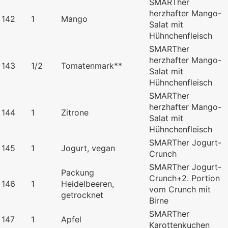
SMARTher
herzhafter Mango-
142
1
Mango
Salat mit
Hühnchenfleisch
SMARTher
herzhafter Mango-
143
1/2
Tomatenmark**
Salat mit
Hühnchenfleisch
SMARTher
herzhafter Mango-
144
1
Zitrone
Salat mit
Hühnchenfleisch
SMARTher Jogurt-
145
1
Jogurt, vegan
Crunch
SMARTher Jogurt-
Packung
Crunch+2. Portion
146
1
Heidelbeeren,
vom Crunch mit
getrocknet
Birne
SMARTher
147
1
Apfel
Karottenkuchen