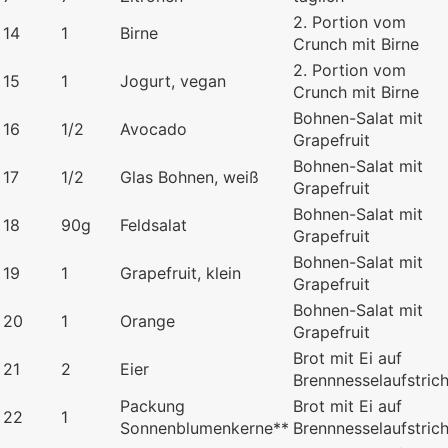
2. Portion vom
14
1
Birne
Crunch mit Birne
2. Portion vom
15
1
Jogurt, vegan
Crunch mit Birne
Bohnen-Salat mit
16
1/2
Avocado
Grapefruit
Bohnen-Salat mit
17
1/2
Glas Bohnen, weiß
Grapefruit
Bohnen-Salat mit
18
90g
Feldsalat
Grapefruit
Bohnen-Salat mit
19
1
Grapefruit, klein
Grapefruit
Bohnen-Salat mit
20
1
Orange
Grapefruit
Brot mit Ei auf
21
2
Eier
Brennnesselaufstric
Packung
Brot mit Ei auf
22
1
Sonnenblumenkerne**
Brennnesselaufstric