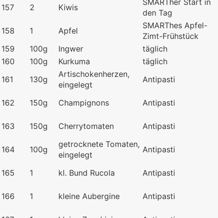
SMARTher Start in
157
2
Kiwis
den Tag
SMARThes Apfel-
158
1
Apfel
Zimt-Frühstück
159
100g
Ingwer
täglich
160
100g
Kurkuma
täglich
Artischokenherzen,
161
130g
Antipasti
eingelegt
162
150g
Champignons
Antipasti
163
150g
Cherrytomaten
Antipasti
getrocknete Tomaten,
164
100g
Antipasti
eingelegt
165
1
kl. Bund Rucola
Antipasti
166
1
kleine Aubergine
Antipasti