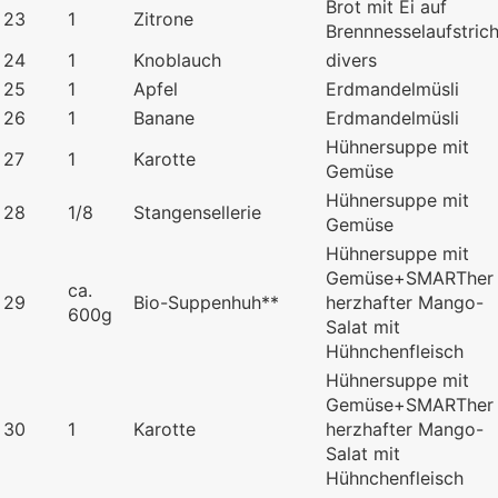
Brot mit Ei auf
23
1
Zitrone
Brennnesselaufstric
24
1
Knoblauch
divers
25
1
Apfel
Erdmandelmüsli
26
1
Banane
Erdmandelmüsli
Hühnersuppe mit
27
1
Karotte
Gemüse
Hühnersuppe mit
28
1/8
Stangensellerie
Gemüse
Hühnersuppe mit
Gemüse+SMARTher
ca.
29
Bio-Suppenhuh**
herzhafter Mango-
600g
Salat mit
Hühnchenfleisch
Hühnersuppe mit
Gemüse+SMARTher
30
1
Karotte
herzhafter Mango-
Salat mit
Hühnchenfleisch