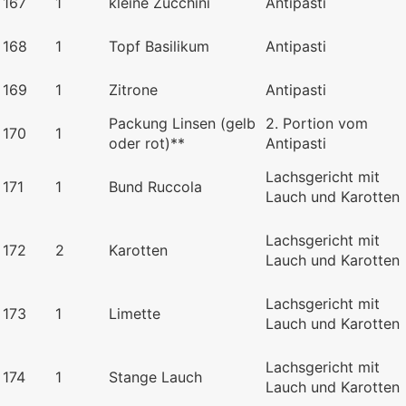
167
1
kleine Zucchini
Antipasti
168
1
Topf Basilikum
Antipasti
169
1
Zitrone
Antipasti
Packung Linsen (gelb
2. Portion vom
170
1
oder rot)**
Antipasti
Lachsgericht mit
171
1
Bund Ruccola
Lauch und Karotten
Lachsgericht mit
172
2
Karotten
Lauch und Karotten
Lachsgericht mit
173
1
Limette
Lauch und Karotten
Lachsgericht mit
174
1
Stange Lauch
Lauch und Karotten