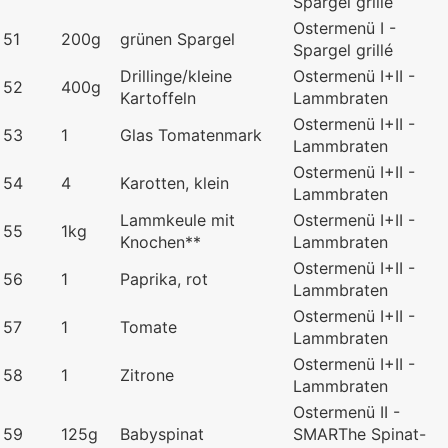
Spargel grillé
Ostermenü I -
51
200g
grünen Spargel
Spargel grillé
Drillinge/kleine
Ostermenü I+II -
52
400g
Kartoffeln
Lammbraten
Ostermenü I+II -
53
1
Glas Tomatenmark
Lammbraten
Ostermenü I+II -
54
4
Karotten, klein
Lammbraten
Lammkeule mit
Ostermenü I+II -
55
1kg
Knochen**
Lammbraten
Ostermenü I+II -
56
1
Paprika, rot
Lammbraten
Ostermenü I+II -
57
1
Tomate
Lammbraten
Ostermenü I+II -
58
1
Zitrone
Lammbraten
Ostermenü II -
59
125g
Babyspinat
SMARThe Spinat-