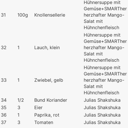
Hühnersuppe mit
Gemüse+SMARTher
31
100g
Knollensellerie
herzhafter Mango-
Salat mit
Hühnchenfleisch
Hühnersuppe mit
Gemüse+SMARTher
32
1
Lauch, klein
herzhafter Mango-
Salat mit
Hühnchenfleisch
Hühnersuppe mit
Gemüse+SMARTher
33
1
Zwiebel, gelb
herzhafter Mango-
Salat mit
Hühnchenfleisch
34
1/2
Bund Koriander
Julias Shakshuka
35
3
Eier
Julias Shakshuka
36
1
Paprika, rot
Julias Shakshuka
37
3
Tomaten
Julias Shakshuka