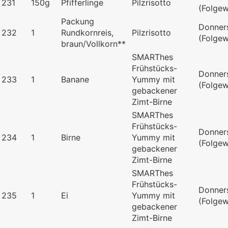
231
150g
Pfifferlinge
Pilzrisotto
(Folge
Packung
Donner
232
1
Rundkornreis,
Pilzrisotto
(Folge
braun/Vollkorn**
SMARThes
Frühstücks-
Donner
233
1
Banane
Yummy mit
(Folge
gebackener
Zimt-Birne
SMARThes
Frühstücks-
Donner
234
1
Birne
Yummy mit
(Folge
gebackener
Zimt-Birne
SMARThes
Frühstücks-
Donner
235
1
Ei
Yummy mit
(Folge
gebackener
Zimt-Birne