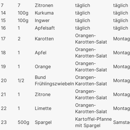
7
7
Zitronen
täglich
täglich
14
100g
Kurkuma
täglich
täglich
15
100g
Ingwer
täglich
täglich
16
1
Apfelsaft
täglich
täglich
Orangen-
17
2
Karotten
Montag
Karotten-Salat
Orangen-
18
1
Apfel
Montag
Karotten-Salat
Orangen-
19
1
Orange
Montag
Karotten-Salat
Bund
Orangen-
20
1/2
Montag
Frühlingszwiebeln
Karotten-Salat
Orangen-
21
1
Zitrone
Montag
Karotten-Salat
Orangen-
22
1
Limette
Montag
Karotten-Salat
Kartoffel-Pfanne
23
500g
Spargel
Samsta
mit Spargel