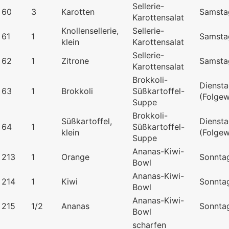
Sellerie-
60
3
Karotten
Samsta
Karottensalat
Knollensellerie,
Sellerie-
61
1
Samsta
klein
Karottensalat
Sellerie-
62
1
Zitrone
Samsta
Karottensalat
Brokkoli-
Dienst
63
1
Brokkoli
Süßkartoffel-
(Folge
Suppe
Brokkoli-
Süßkartoffel,
Dienst
64
1
Süßkartoffel-
klein
(Folge
Suppe
Ananas-Kiwi-
213
1
Orange
Sonnta
Bowl
Ananas-Kiwi-
214
1
Kiwi
Sonnta
Bowl
Ananas-Kiwi-
215
1/2
Ananas
Sonnta
Bowl
scharfen