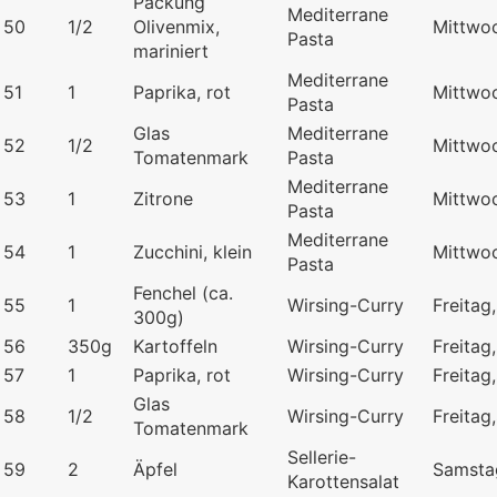
Packung
Mediterrane
50
1/2
Olivenmix,
Mittwo
Pasta
mariniert
Mediterrane
51
1
Paprika, rot
Mittwo
Pasta
Glas
Mediterrane
52
1/2
Mittwo
Tomatenmark
Pasta
Mediterrane
53
1
Zitrone
Mittwo
Pasta
Mediterrane
54
1
Zucchini, klein
Mittwo
Pasta
Fenchel (ca.
55
1
Wirsing-Curry
Freitag
300g)
56
350g
Kartoffeln
Wirsing-Curry
Freitag
57
1
Paprika, rot
Wirsing-Curry
Freitag
Glas
58
1/2
Wirsing-Curry
Freitag
Tomatenmark
Sellerie-
59
2
Äpfel
Samsta
Karottensalat