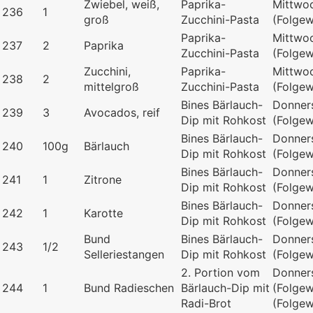
Zwiebel, weiß,
Paprika-
Mittwo
236
1
groß
Zucchini-Pasta
(Folge
Paprika-
Mittwo
237
2
Paprika
Zucchini-Pasta
(Folge
Zucchini,
Paprika-
Mittwo
238
2
mittelgroß
Zucchini-Pasta
(Folge
Bines Bärlauch-
Donner
239
3
Avocados, reif
Dip mit Rohkost
(Folge
Bines Bärlauch-
Donner
240
100g
Bärlauch
Dip mit Rohkost
(Folge
Bines Bärlauch-
Donner
241
1
Zitrone
Dip mit Rohkost
(Folge
Bines Bärlauch-
Donner
242
1
Karotte
Dip mit Rohkost
(Folge
Bund
Bines Bärlauch-
Donner
243
1/2
Selleriestangen
Dip mit Rohkost
(Folge
2. Portion vom
Donner
244
1
Bund Radieschen
Bärlauch-Dip mit
(Folgew
Radi-Brot
(Folge