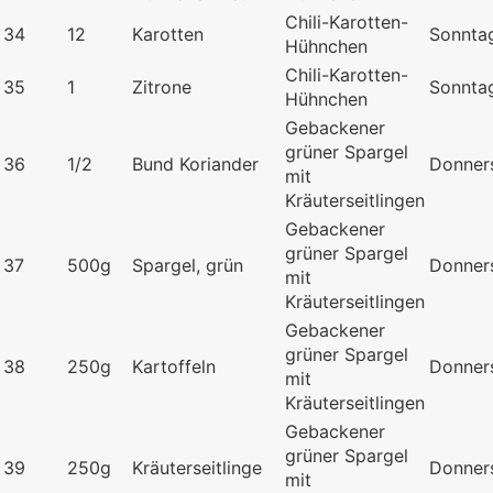
Chili-Karotten-
34
12
Karotten
Sonnta
Hühnchen
Chili-Karotten-
35
1
Zitrone
Sonnta
Hühnchen
Gebackener
grüner Spargel
36
1/2
Bund Koriander
Donners
mit
Kräuterseitlingen
Gebackener
grüner Spargel
37
500g
Spargel, grün
Donners
mit
Kräuterseitlingen
Gebackener
grüner Spargel
38
250g
Kartoffeln
Donners
mit
Kräuterseitlingen
Gebackener
grüner Spargel
39
250g
Kräuterseitlinge
Donners
mit