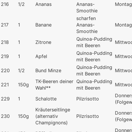
216
1/2
Ananas
Ananas-
Montag
Smoothie
scharfen
217
1
Banane
Ananas-
Montag
Smoothie
Quinoa-Pudding
218
1
Zitrone
Mittwo
mit Beeren
Quinoa-Pudding
219
1
Apfel
Mittwo
mit Beeren
Quinoa-Pudding
220
1/2
Bund Minze
Mittwo
mit Beeren
TK-Beeren deiner
Quinoa-Pudding
221
150g
Mittwo
Wahl**
mit Beeren
Donner
229
1
Schalotte
Pilzrisotto
(Folge
Kräuterseitlinge
Donner
230
150g
(alternativ
Pilzrisotto
(Folge
Champignons)
Donner