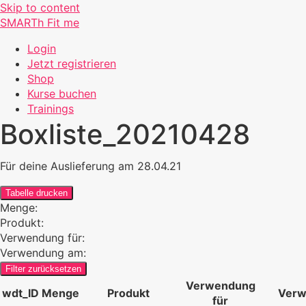
Skip to content
SMARTh Fit me
Login
Jetzt registrieren
Shop
Kurse buchen
Trainings
Boxliste_20210428
Für deine Auslieferung am 28.04.21
Tabelle drucken
Menge:
Produkt:
Verwendung für:
Verwendung am:
Filter zurücksetzen
Verwendung
wdt_ID
Menge
Produkt
Verw
für