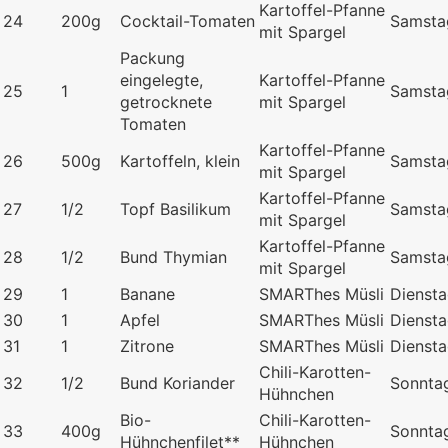
Kartoffel-Pfanne
24
200g
Cocktail-Tomaten
Samsta
mit Spargel
Packung
eingelegte,
Kartoffel-Pfanne
25
1
Samsta
getrocknete
mit Spargel
Tomaten
Kartoffel-Pfanne
26
500g
Kartoffeln, klein
Samsta
mit Spargel
Kartoffel-Pfanne
27
1/2
Topf Basilikum
Samsta
mit Spargel
Kartoffel-Pfanne
28
1/2
Bund Thymian
Samsta
mit Spargel
29
1
Banane
SMARThes Müsli
Dienst
30
1
Apfel
SMARThes Müsli
Dienst
31
1
Zitrone
SMARThes Müsli
Dienst
Chili-Karotten-
32
1/2
Bund Koriander
Sonnta
Hühnchen
Bio-
Chili-Karotten-
33
400g
Sonnta
Hühnchenfilet**
Hühnchen