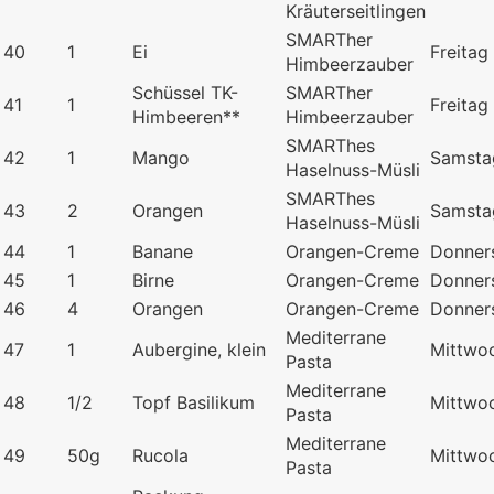
Kräuterseitlingen
SMARTher
40
1
Ei
Freitag
Himbeerzauber
Schüssel TK-
SMARTher
41
1
Freitag
Himbeeren**
Himbeerzauber
SMARThes
42
1
Mango
Samsta
Haselnuss-Müsli
SMARThes
43
2
Orangen
Samsta
Haselnuss-Müsli
44
1
Banane
Orangen-Creme
Donner
45
1
Birne
Orangen-Creme
Donner
46
4
Orangen
Orangen-Creme
Donner
Mediterrane
47
1
Aubergine, klein
Mittwo
Pasta
Mediterrane
48
1/2
Topf Basilikum
Mittwo
Pasta
Mediterrane
49
50g
Rucola
Mittwo
Pasta