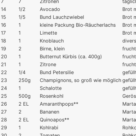
7
7
Zitronen
täglic
14
1/2
Avocado
Brot 
15
1/5
Bund Lauchzwiebel
Brot 
16
1
kleine Packung Bio-Räucherlachs
Brot 
17
1
Limette
Brot 
18
1
Knoblauch
diver
19
2
Birne, klein
fruch
20
1
Butternut Kürbis (ca. 400g)
fruch
21
1
Zitrone
fruch
22
1/4
Bund Petersilie
gefül
23
250g
Champignons, so groß wie möglich
gefül
24
1
Schalotte
gefül
25
500g
Rosenkohl
Gerös
26
2 EL
Amaranthpops**
Marta
27
2
Bananen
Marta
28
2 EL
Quinoapos**
Marta
29
1
Kohlrabi
Rohko
30
2
Tomaten
Rohko