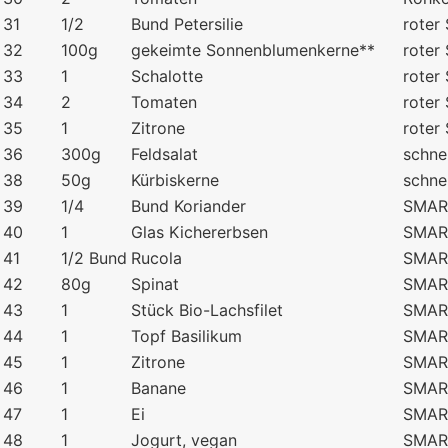
31
1/2
Bund Petersilie
roter
32
100g
gekeimte Sonnenblumenkerne**
roter
33
1
Schalotte
roter
34
2
Tomaten
roter
35
1
Zitrone
roter
36
300g
Feldsalat
schne
38
50g
Kürbiskerne
schne
39
1/4
Bund Koriander
SMART
40
1
Glas Kichererbsen
SMART
41
1/2 Bund
Rucola
SMART
42
80g
Spinat
SMART
43
1
Stück Bio-Lachsfilet
SMART
44
1
Topf Basilikum
SMART
45
1
Zitrone
SMART
46
1
Banane
SMART
47
1
Ei
SMART
48
1
Jogurt, vegan
SMART