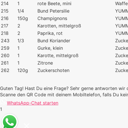
214
1
rote Beete, mini
Waffe
215
1/4
Bund Petersilie
YUMM
216
150g
Champignons
YUMM
217
2
Karotten, mittelgroß
YUMM
218
2
Paprika, rot
YUMM
243
1/3
Bund Koriander
Zucke
259
1
Gurke, klein
Zucke
260
1
Karotte, mittelgroß
Zucke
261
1
Zitrone
Zucke
262
120g
Zuckerschoten
Zucke
Guten Tag! Hast Du eine Frage? Sehr gerne antworten wir 
Scanne den QR Code mit deinem Mobiltelefon, falls Du k
WhatsApp-Chat starten
1