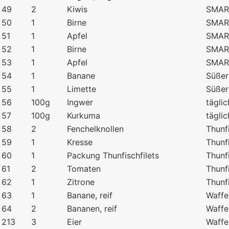
49
2
Kiwis
SMART
50
1
Birne
SMART
51
1
Apfel
SMART
52
1
Birne
SMART
53
1
Apfel
SMART
54
1
Banane
Süßer
55
1
Limette
Süßer
56
100g
Ingwer
täglic
57
100g
Kurkuma
täglic
58
2
Fenchelknollen
Thunf
59
1
Kresse
Thunf
60
1
Packung Thunfischfilets
Thunf
61
2
Tomaten
Thunf
62
1
Zitrone
Thunf
63
1
Banane, reif
Waffe
64
2
Bananen, reif
Waffe
213
3
Eier
Waffe