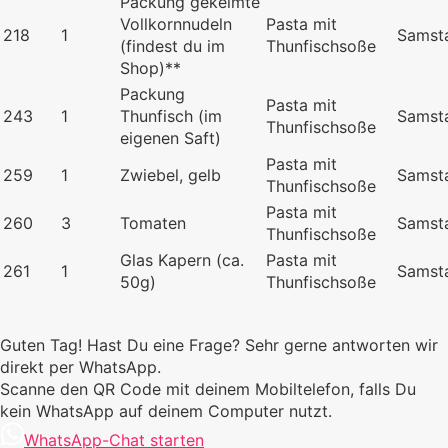
Packung gekeimte
Vollkornnudeln
Pasta mit
218
1
Samst
(findest du im
Thunfischsoße
Shop)**
Packung
Pasta mit
243
1
Thunfisch (im
Samst
Thunfischsoße
eigenen Saft)
Pasta mit
259
1
Zwiebel, gelb
Samst
Thunfischsoße
Pasta mit
260
3
Tomaten
Samst
Thunfischsoße
Glas Kapern (ca.
Pasta mit
261
1
Samst
50g)
Thunfischsoße
Guten Tag! Hast Du eine Frage? Sehr gerne antworten wir
direkt per WhatsApp.
Scanne den QR Code mit deinem Mobiltelefon, falls Du
kein WhatsApp auf deinem Computer nutzt.
WhatsApp-Chat starten