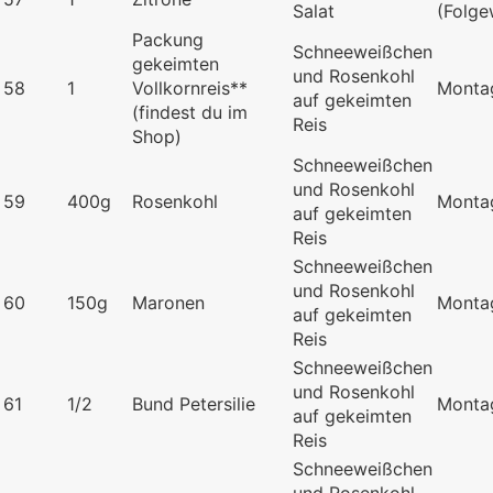
Salat
(Folg
Packung
Schneeweißchen
gekeimten
und Rosenkohl
58
1
Vollkornreis**
Monta
auf gekeimten
(findest du im
Reis
Shop)
Schneeweißchen
und Rosenkohl
59
400g
Rosenkohl
Monta
auf gekeimten
Reis
Schneeweißchen
und Rosenkohl
60
150g
Maronen
Monta
auf gekeimten
Reis
Schneeweißchen
und Rosenkohl
61
1/2
Bund Petersilie
Monta
auf gekeimten
Reis
Schneeweißchen