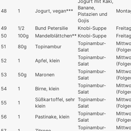
Jogurt mit Kaki,
Banane,
48
1
Jogurt, vegan***
Monta
Pistazien und
Gojis
49
1/2
Bund Petersilie
Knobi-Suppe
Freita
50
100g
Mandelblättchen**
Knobi-Suppe
Freita
Topinambur-
Mittw
51
80g
Topinambur
Salat
(Folg
Topinambur-
Mittw
52
1
Apfel, klein
Salat
(Folg
Topinambur-
Mittw
53
50g
Maronen
Salat
(Folg
Topinambur-
Mittw
54
1
Birne, klein
Salat
(Folg
Süßkartoffel, sehr
Topinambur-
Mittw
55
1
klein
Salat
(Folg
Topinambur-
Mittw
56
1
Pastinake, klein
Salat
(Folg
Topinambur-
Mittw
57
1
Zitrone