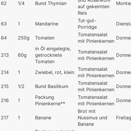
und Rosenkohl
62
1/4
Bund Thymian
Monta
auf gekeimten
Reis
Tut-gut-
63
1
Mandarine
Dienst
Porridge
Tomatensalat
64
250g
Tomaten
Donne
mit Pinienkernen
in Öl eingelegte,
Tomatensalat
213
60g
getrocknete
Donne
mit Pinienkernen
Tomaten
Tomatensalat
214
1
Zwiebel, rot, klein
Donne
mit Pinienkernen
Tomatensalat
215
1/2
Bund Basilikum
Donne
mit Pinienkernen
Packung
Tomatensalat
216
1
Donne
Pinienkerne**
mit Pinienkernen
Brot mit
217
1
Banane
Nussmus und
Freita
Banane