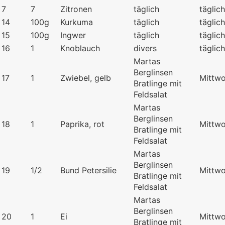
7
7
Zitronen
täglich
täglich
14
100g
Kurkuma
täglich
täglich
15
100g
Ingwer
täglich
täglich
16
1
Knoblauch
divers
täglich
Martas
Berglinsen
17
1
Zwiebel, gelb
Mittw
Bratlinge mit
Feldsalat
Martas
Berglinsen
18
1
Paprika, rot
Mittw
Bratlinge mit
Feldsalat
Martas
Berglinsen
19
1/2
Bund Petersilie
Mittw
Bratlinge mit
Feldsalat
Martas
Berglinsen
20
1
Ei
Mittw
Bratlinge mit