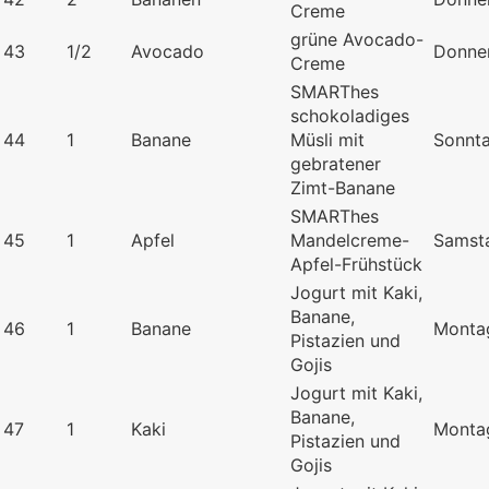
Creme
grüne Avocado-
43
1/2
Avocado
Donne
Creme
SMARThes
schokoladiges
44
1
Banane
Müsli mit
Sonnt
gebratener
Zimt-Banane
SMARThes
45
1
Apfel
Mandelcreme-
Samst
Apfel-Frühstück
Jogurt mit Kaki,
Banane,
46
1
Banane
Monta
Pistazien und
Gojis
Jogurt mit Kaki,
Banane,
47
1
Kaki
Monta
Pistazien und
Gojis