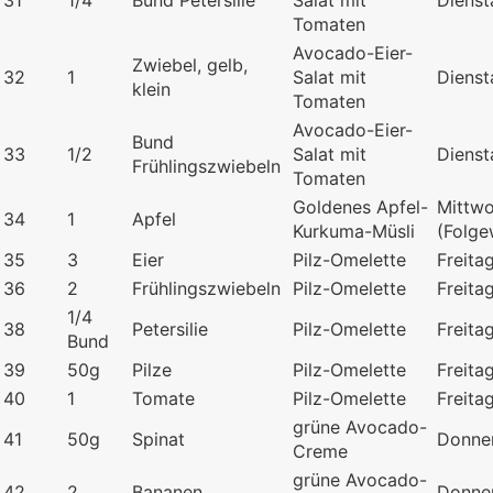
31
1/4
Bund Petersilie
Salat mit
Dienst
Tomaten
Avocado-Eier-
Zwiebel, gelb,
32
1
Salat mit
Dienst
klein
Tomaten
Avocado-Eier-
Bund
33
1/2
Salat mit
Dienst
Frühlingszwiebeln
Tomaten
Goldenes Apfel-
Mittw
34
1
Apfel
Kurkuma-Müsli
(Folg
35
3
Eier
Pilz-Omelette
Freita
36
2
Frühlingszwiebeln
Pilz-Omelette
Freita
1/4
38
Petersilie
Pilz-Omelette
Freita
Bund
39
50g
Pilze
Pilz-Omelette
Freita
40
1
Tomate
Pilz-Omelette
Freita
grüne Avocado-
41
50g
Spinat
Donne
Creme
grüne Avocado-
42
2
Bananen
Donne