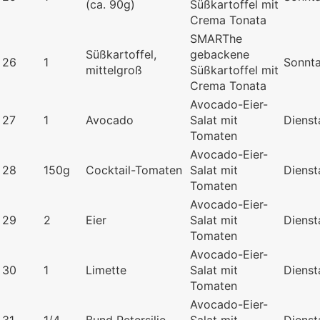
(ca. 90g)
Süßkartoffel mit
Crema Tonata
SMARThe
Süßkartoffel,
gebackene
26
1
Sonnt
mittelgroß
Süßkartoffel mit
Crema Tonata
Avocado-Eier-
27
1
Avocado
Salat mit
Dienst
Tomaten
Avocado-Eier-
28
150g
Cocktail-Tomaten
Salat mit
Dienst
Tomaten
Avocado-Eier-
29
2
Eier
Salat mit
Dienst
Tomaten
Avocado-Eier-
30
1
Limette
Salat mit
Dienst
Tomaten
Avocado-Eier-