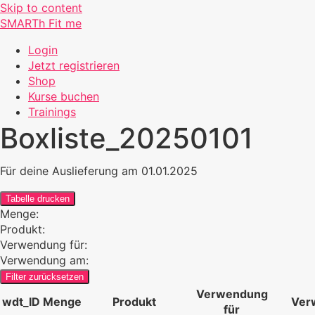
Skip to content
SMARTh Fit me
Login
Jetzt registrieren
Shop
Kurse buchen
Trainings
Boxliste_20250101
Für deine Auslieferung am 01.01.2025
Tabelle drucken
Menge:
Produkt:
Verwendung für:
Verwendung am:
Filter zurücksetzen
Verwendung
wdt_ID
Menge
Produkt
Ver
für