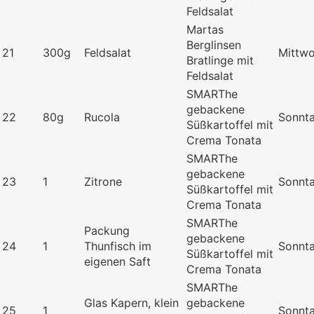
Feldsalat
Martas
Berglinsen
21
300g
Feldsalat
Mittw
Bratlinge mit
Feldsalat
SMARThe
gebackene
22
80g
Rucola
Sonnt
Süßkartoffel mit
Crema Tonata
SMARThe
gebackene
23
1
Zitrone
Sonnt
Süßkartoffel mit
Crema Tonata
SMARThe
Packung
gebackene
24
1
Thunfisch im
Sonnt
Süßkartoffel mit
eigenen Saft
Crema Tonata
SMARThe
Glas Kapern, klein
gebackene
25
1
Sonnt