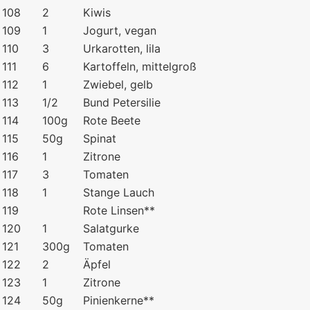
108
2
Kiwis
109
1
Jogurt, vegan
110
3
Urkarotten, lila
111
6
Kartoffeln, mittelgroß
112
1
Zwiebel, gelb
113
1/2
Bund Petersilie
114
100g
Rote Beete
115
50g
Spinat
116
1
Zitrone
117
3
Tomaten
118
1
Stange Lauch
119
Rote Linsen**
120
1
Salatgurke
121
300g
Tomaten
122
2
Äpfel
123
1
Zitrone
124
50g
Pinienkerne**