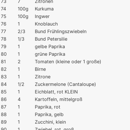
73
7
Zitronen
74
100g
Kurkuma
75
100g
Ingwer
76
1
Knoblauch
77
2/3
Bund Frühlingszwiebeln
78
1/3
Bund Petersilie
79
1
gelbe Paprika
80
1
grüne Paprika
81
2
Tomaten (kleine oder 1 große)
82
1
Birne
83
1
Zitrone
84
1/2
Zuckermelone (Cantaloupe)
85
1
Eichblatt, rot KLEIN
86
4
Kartoffeln, mittelgroß
87
1
Paprika, rot
88
1
Paprika, gelb
89
1
Zucchini, klein
90
1
Zwiebel, rot, groß