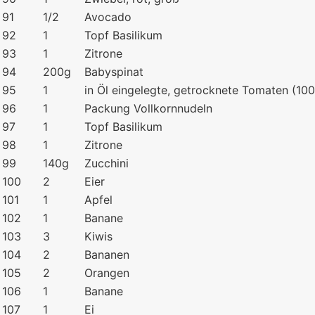
91
1/2
Avocado
92
1
Topf Basilikum
93
1
Zitrone
94
200g
Babyspinat
95
1
in Öl eingelegte, getrocknete Tomaten (10
96
1
Packung Vollkornnudeln
97
1
Topf Basilikum
98
1
Zitrone
99
140g
Zucchini
100
2
Eier
101
1
Apfel
102
1
Banane
103
3
Kiwis
104
2
Bananen
105
2
Orangen
106
1
Banane
107
1
Ei