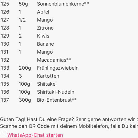
125
50g
Sonnenblumenkerne**
126
1
Apfel
127
1/2
Mango
128
1
Zitrone
129
2
Kiwis
130
1
Banane
131
1
Mango
132
Macadamias**
133
200g
Frühlingszwiebeln
134
3
Kartotten
135
100g
Shiitake
136
100g
Shiritaki-Nudeln
137
300g
Bio-Entenbrust**
Guten Tag! Hast Du eine Frage? Sehr gerne antworten wir 
Scanne den QR Code mit deinem Mobiltelefon, falls Du k
WhatsApp-Chat starten