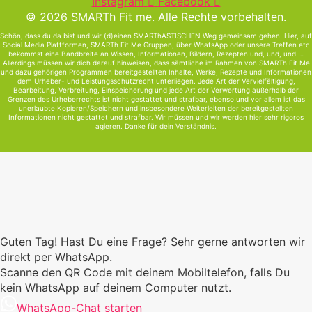
Instagram
Facebook
© 2026 SMARTh Fit me. Alle Rechte vorbehalten.
Schön, dass du da bist und wir (d)einen SMARThASTISCHEN Weg gemeinsam gehen. Hier, auf
Social Media Plattformen, SMARTh Fit Me Gruppen, über WhatsApp oder unsere Treffen etc.
bekommst eine Bandbreite an Wissen, Informationen, Bildern, Rezepten und, und, und …
Allerdings müssen wir dich darauf hinweisen, dass sämtliche im Rahmen von SMARTh Fit Me
und dazu gehörigen Programmen bereitgestellten Inhalte, Werke, Rezepte und Informationen
dem Urheber- und Leistungsschutzrecht unterliegen. Jede Art der Vervielfältigung,
Bearbeitung, Verbreitung, Einspeicherung und jede Art der Verwertung außerhalb der
Grenzen des Urheberrechts ist nicht gestattet und strafbar, ebenso und vor allem ist das
unerlaubte Kopieren/Speichern und insbesondere Weiterleiten der bereitgestellten
Informationen nicht gestattet und strafbar. Wir müssen und wir werden hier sehr rigoros
agieren. Danke für dein Verständnis.
Guten Tag! Hast Du eine Frage? Sehr gerne antworten wir
direkt per WhatsApp.
Scanne den QR Code mit deinem Mobiltelefon, falls Du
kein WhatsApp auf deinem Computer nutzt.
WhatsApp-Chat starten