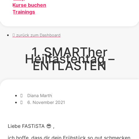
Kurse buchen
Trainings
zurück zum Dashboard
1. SMARTher
Heilfastentag –
ENTLASTEN
Diana Marth
6. November 2021
Liebe FASTiSTA 😎 ,
ich hoffe, dass dir dein Frühstück so gut schmecken