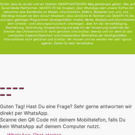
Schön, dass du da bist und wir (d)einen SMARThASTISCHEN Weg gemeinsam gehen. Hier, auf
Social Media Plattformen, SMARTh Fit Me Gruppen, über WhatsApp oder unsere Treffen etc.
bekommst eine Bandbreite an Wissen, Informationen, Bildern, Rezepten und, und, und …
Allerdings müssen wir dich darauf hinweisen, dass sämtliche im Rahmen von SMARTh Fit Me
und dazu gehörigen Programmen bereitgestellten Inhalte, Werke, Rezepte und Informationen
dem Urheber- und Leistungsschutzrecht unterliegen. Jede Art der Vervielfältigung,
Bearbeitung, Verbreitung, Einspeicherung und jede Art der Verwertung außerhalb der
Grenzen des Urheberrechts ist nicht gestattet und strafbar, ebenso und vor allem ist das
unerlaubte Kopieren/Speichern und insbesondere Weiterleiten der bereitgestellten
Informationen nicht gestattet und strafbar. Wir müssen und wir werden hier sehr rigoros
agieren. Danke für dein Verständnis.
Guten Tag! Hast Du eine Frage? Sehr gerne antworten wir
direkt per WhatsApp.
Scanne den QR Code mit deinem Mobiltelefon, falls Du
kein WhatsApp auf deinem Computer nutzt.