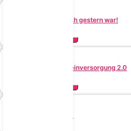
Digest – weil Blähbauch gestern war!
39,95
€
inkl. MwSt.
Jetzt mit dem Code „SMARTh“ sparen!
SMART Protein – Proteinversorgung 2.0
34,95
€
inkl. MwSt.
Jetzt mit dem Code „SMARTh“ sparen!
Einfach gutes Wasser!
Details - Code "SMARTh"