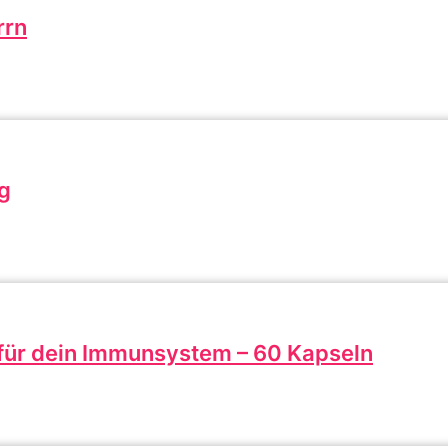
rrn
g
ür dein Immunsystem – 60 Kapseln