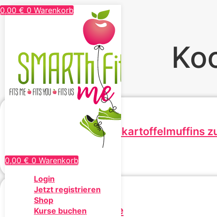
0,00
€
0
Warenkorb
Koo
Rezept: SMARThe Süßkartoffelmuffins 
0,00
€
inkl. MwSt.
0,00
€
0
Warenkorb
In den Warenkorb
Login
Jetzt registrieren
Shop
SHEvolution Challenge
Kurse buchen