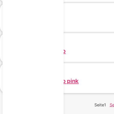
SMARThe Shorts
SMARThiSTA Tank Top
SMARThiSTA Tank Top pink
Seite
1
Se