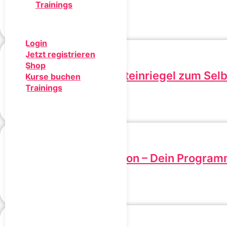
Trainings
449,00
€
inkl. MwSt.
In den Warenkorb
Login
Jetzt registrieren
Shop
Rezept: SMARThe Proteinriegel zum Se
Kurse buchen
Trainings
0,00
€
inkl. MwSt.
In den Warenkorb
SMARTh Skin Revolution – Dein Programm
599,00
€
inkl. MwSt.
In den Warenkorb