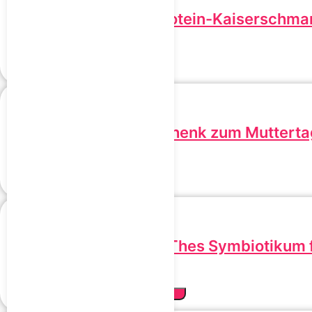
Rezept: SMARTher Protein-Kaiserschma
0,00
€
inkl. MwSt.
In den Warenkorb
Dein SMARThes Geschenk zum Mutterta
5,00
€
inkl. MwSt.
In den Warenkorb
DAILY BIOTIC – SMARThes Symbiotikum f
39,95
€
inkl. MwSt.
Jetzt mit dem Code „SMARTh“ sparen!