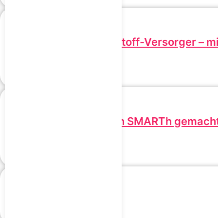
Dein SMARTher Nährstoff-Versorger – mi
87,00
€
inkl. MwSt.
Details
Aufkleber “Von Herzen SMARTh gemach
1,49
€
inkl. MwSt.
In den Warenkorb
SMARThe Shorts grün