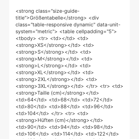
<strong class="size-guide-
title">Größentabelle</strong> <div
class="table-responsive dynamic" data-unit-
system="metric"> <table cellpadding="5">
<tbody> <tr> <td></td> <td>
<strong>XS</strong></td> <td>
<strong>S</strong></td> <td>
<strong>M</strong></td> <td>
<strong>L</strong></td> <td>
<strong>XL</strong></td> <td>
<strong>2XL</strong></td> <td>
<strong>3XL</strong></td> </tr> <tr> <td>
<strong>Taille (cm)</strong></td>
<td>64</td> <td>68</td> <td>72</td>
<td>80</td> <td>88</td> <td>96</td>
<td>104</td> </tr> <tr> <td>
<strong>Hüften (cm)</strong></td>
<td>90</td> <td>94</td> <td>98</td>
<td>106</td> <td>114</td> <td>122</td>