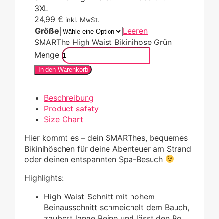
3XL
24,99
€
inkl. MwSt.
Größe
Leeren
SMARThe High Waist Bikinihose Grün
Menge
In den Warenkorb
Beschreibung
Product safety
Size Chart
Hier kommt es – dein SMARThes, bequemes
Bikinihöschen für deine Abenteuer am Strand
oder deinen entspannten Spa-Besuch
Highlights:
High-Waist-Schnitt mit hohem
Beinausschnitt schmeichelt dem Bauch,
zaubert lange Beine und lässt den Po