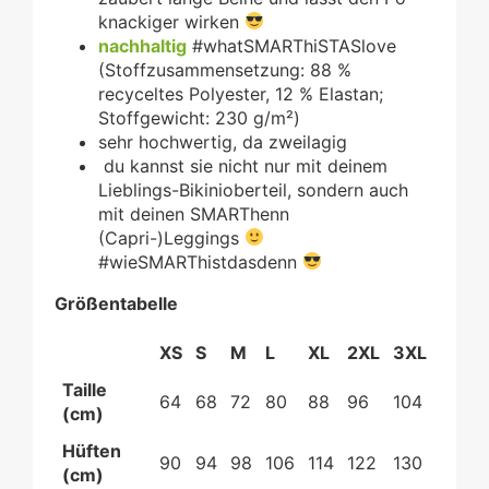
knackiger wirken
nachhaltig
#whatSMARThiSTASlove
(Stoffzusammensetzung: 88 %
recyceltes Polyester, 12 % Elastan;
Stoffgewicht: 230 g/m²)
sehr hochwertig, da zweilagig
du kannst sie nicht nur mit deinem
Lieblings-Bikinioberteil, sondern auch
mit deinen SMARThenn
(Capri-)Leggings
#wieSMARThistdasdenn
Größentabelle
XS
S
M
L
XL
2XL
3XL
Taille
64
68
72
80
88
96
104
(cm)
Hüften
90
94
98
106
114
122
130
(cm)