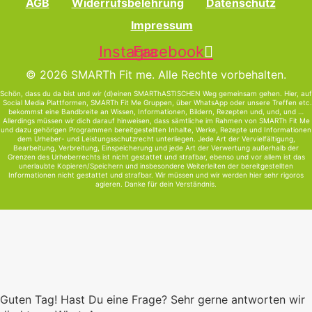
AGB
Widerrufsbelehrung
Datenschutz
Impressum
Instagram
Facebook
© 2026 SMARTh Fit me. Alle Rechte vorbehalten.
Schön, dass du da bist und wir (d)einen SMARThASTISCHEN Weg gemeinsam gehen. Hier, auf
Social Media Plattformen, SMARTh Fit Me Gruppen, über WhatsApp oder unsere Treffen etc.
bekommst eine Bandbreite an Wissen, Informationen, Bildern, Rezepten und, und, und …
Allerdings müssen wir dich darauf hinweisen, dass sämtliche im Rahmen von SMARTh Fit Me
und dazu gehörigen Programmen bereitgestellten Inhalte, Werke, Rezepte und Informationen
dem Urheber- und Leistungsschutzrecht unterliegen. Jede Art der Vervielfältigung,
Bearbeitung, Verbreitung, Einspeicherung und jede Art der Verwertung außerhalb der
Grenzen des Urheberrechts ist nicht gestattet und strafbar, ebenso und vor allem ist das
unerlaubte Kopieren/Speichern und insbesondere Weiterleiten der bereitgestellten
Informationen nicht gestattet und strafbar. Wir müssen und wir werden hier sehr rigoros
agieren. Danke für dein Verständnis.
Guten Tag! Hast Du eine Frage? Sehr gerne antworten wir