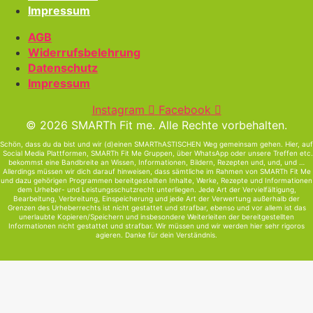
Impressum
AGB
Widerrufsbelehrung
Datenschutz
Impressum
Instagram
Facebook
© 2026 SMARTh Fit me. Alle Rechte vorbehalten.
Schön, dass du da bist und wir (d)einen SMARThASTISCHEN Weg gemeinsam gehen. Hier, auf
Social Media Plattformen, SMARTh Fit Me Gruppen, über WhatsApp oder unsere Treffen etc.
bekommst eine Bandbreite an Wissen, Informationen, Bildern, Rezepten und, und, und …
Allerdings müssen wir dich darauf hinweisen, dass sämtliche im Rahmen von SMARTh Fit Me
und dazu gehörigen Programmen bereitgestellten Inhalte, Werke, Rezepte und Informationen
dem Urheber- und Leistungsschutzrecht unterliegen. Jede Art der Vervielfältigung,
Bearbeitung, Verbreitung, Einspeicherung und jede Art der Verwertung außerhalb der
Grenzen des Urheberrechts ist nicht gestattet und strafbar, ebenso und vor allem ist das
unerlaubte Kopieren/Speichern und insbesondere Weiterleiten der bereitgestellten
Informationen nicht gestattet und strafbar. Wir müssen und wir werden hier sehr rigoros
agieren. Danke für dein Verständnis.