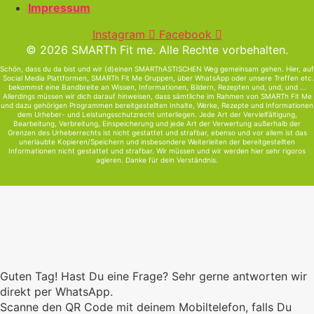
Impressum
Instagram
Facebook
© 2026 SMARTh Fit me. Alle Rechte vorbehalten.
Schön, dass du da bist und wir (d)einen SMARThASTISCHEN Weg gemeinsam gehen. Hier, auf
Social Media Plattformen, SMARTh Fit Me Gruppen, über WhatsApp oder unsere Treffen etc.
bekommst eine Bandbreite an Wissen, Informationen, Bildern, Rezepten und, und, und …
Allerdings müssen wir dich darauf hinweisen, dass sämtliche im Rahmen von SMARTh Fit Me
und dazu gehörigen Programmen bereitgestellten Inhalte, Werke, Rezepte und Informationen
dem Urheber- und Leistungsschutzrecht unterliegen. Jede Art der Vervielfältigung,
Bearbeitung, Verbreitung, Einspeicherung und jede Art der Verwertung außerhalb der
Grenzen des Urheberrechts ist nicht gestattet und strafbar, ebenso und vor allem ist das
unerlaubte Kopieren/Speichern und insbesondere Weiterleiten der bereitgestellten
Informationen nicht gestattet und strafbar. Wir müssen und wir werden hier sehr rigoros
agieren. Danke für dein Verständnis.
Guten Tag! Hast Du eine Frage? Sehr gerne antworten wir
direkt per WhatsApp.
Scanne den QR Code mit deinem Mobiltelefon, falls Du