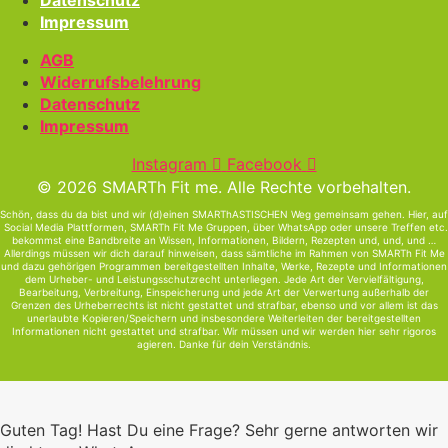
Datenschutz
Impressum
AGB
Widerrufsbelehrung
Datenschutz
Impressum
Instagram
Facebook
© 2026 SMARTh Fit me. Alle Rechte vorbehalten.
Schön, dass du da bist und wir (d)einen SMARThASTISCHEN Weg gemeinsam gehen. Hier, auf
Social Media Plattformen, SMARTh Fit Me Gruppen, über WhatsApp oder unsere Treffen etc.
bekommst eine Bandbreite an Wissen, Informationen, Bildern, Rezepten und, und, und …
Allerdings müssen wir dich darauf hinweisen, dass sämtliche im Rahmen von SMARTh Fit Me
und dazu gehörigen Programmen bereitgestellten Inhalte, Werke, Rezepte und Informationen
dem Urheber- und Leistungsschutzrecht unterliegen. Jede Art der Vervielfältigung,
Bearbeitung, Verbreitung, Einspeicherung und jede Art der Verwertung außerhalb der
Grenzen des Urheberrechts ist nicht gestattet und strafbar, ebenso und vor allem ist das
unerlaubte Kopieren/Speichern und insbesondere Weiterleiten der bereitgestellten
Informationen nicht gestattet und strafbar. Wir müssen und wir werden hier sehr rigoros
agieren. Danke für dein Verständnis.
Guten Tag! Hast Du eine Frage? Sehr gerne antworten wir