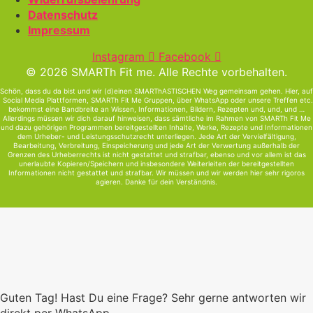
Datenschutz
Impressum
Instagram
Facebook
© 2026 SMARTh Fit me. Alle Rechte vorbehalten.
Schön, dass du da bist und wir (d)einen SMARThASTISCHEN Weg gemeinsam gehen. Hier, auf
Social Media Plattformen, SMARTh Fit Me Gruppen, über WhatsApp oder unsere Treffen etc.
bekommst eine Bandbreite an Wissen, Informationen, Bildern, Rezepten und, und, und …
Allerdings müssen wir dich darauf hinweisen, dass sämtliche im Rahmen von SMARTh Fit Me
und dazu gehörigen Programmen bereitgestellten Inhalte, Werke, Rezepte und Informationen
dem Urheber- und Leistungsschutzrecht unterliegen. Jede Art der Vervielfältigung,
Bearbeitung, Verbreitung, Einspeicherung und jede Art der Verwertung außerhalb der
Grenzen des Urheberrechts ist nicht gestattet und strafbar, ebenso und vor allem ist das
unerlaubte Kopieren/Speichern und insbesondere Weiterleiten der bereitgestellten
Informationen nicht gestattet und strafbar. Wir müssen und wir werden hier sehr rigoros
agieren. Danke für dein Verständnis.
Guten Tag! Hast Du eine Frage? Sehr gerne antworten wir