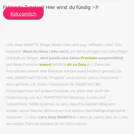
Fehlende Zutaten? Hier wirst du fündig :-)!
Kokosmilch
Let’s shop SMARTh. Einige dieser Links sind sog. “Affiliate-Links”. Das
bedeutet:
Wenn du diese Links nutzt
, um deine jetzigen und zukünftigen
Einkäufe zu tätigen,
wird jeweils eine kleine
Provision
ausgeschüttet
und diese Provision
kommt
letztlich
dir zu Gute
8-) ! Denn die
Provisionen unserer aller Einkäufe werden ausschließlich genutzt, um
tolle, SMARThaSTISCHE “Projekte” umzusetzen und zu finanzieren –
dazu gehören z.B. Gratis-Fitnesstools für SMARThiSTAS,
Preisersparnisse auf andere Produkte, vor allem aber auch die
Finanzierung von ALL SMARThiSTAS Meetings, Events und
Conventions. Sollte es jemals so sein, dass Provisionen übrig sind,
werden davon Bäume, Blühwiesen und weitere Nachhaltigkeitsprojekte
finanziert :-) ! Also:
Let’s shop SMARTh
8-) denn du zahlst über die Links
den selben Preis als würdest du ihn nicht nutzen.