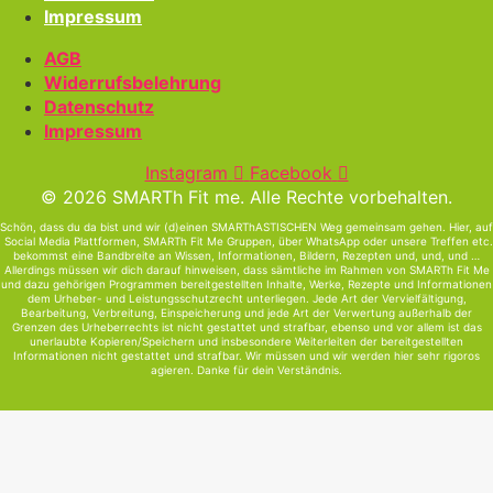
Impressum
AGB
Widerrufsbelehrung
Datenschutz
Impressum
Instagram
Facebook
© 2026 SMARTh Fit me. Alle Rechte vorbehalten.
Schön, dass du da bist und wir (d)einen SMARThASTISCHEN Weg gemeinsam gehen. Hier, auf
Social Media Plattformen, SMARTh Fit Me Gruppen, über WhatsApp oder unsere Treffen etc.
bekommst eine Bandbreite an Wissen, Informationen, Bildern, Rezepten und, und, und …
Allerdings müssen wir dich darauf hinweisen, dass sämtliche im Rahmen von SMARTh Fit Me
und dazu gehörigen Programmen bereitgestellten Inhalte, Werke, Rezepte und Informationen
dem Urheber- und Leistungsschutzrecht unterliegen. Jede Art der Vervielfältigung,
Bearbeitung, Verbreitung, Einspeicherung und jede Art der Verwertung außerhalb der
Grenzen des Urheberrechts ist nicht gestattet und strafbar, ebenso und vor allem ist das
unerlaubte Kopieren/Speichern und insbesondere Weiterleiten der bereitgestellten
Informationen nicht gestattet und strafbar. Wir müssen und wir werden hier sehr rigoros
agieren. Danke für dein Verständnis.