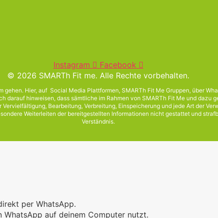
Instagram
Facebook
© 2026 SMARTh Fit me. Alle Rechte vorbehalten.
ehen. Hier, auf Social Media Plattformen, SMARTh Fit Me Gruppen, über Whats
 dich darauf hinweisen, dass sämtliche im Rahmen von SMARTh Fit Me und dazu g
Vervielfältigung, Bearbeitung, Verbreitung, Einspeicherung und jede Art der Ver
ondere Weiterleiten der bereitgestellten Informationen nicht gestattet und straf
Verständnis.
direkt per WhatsApp.
ein WhatsApp auf deinem Computer nutzt.